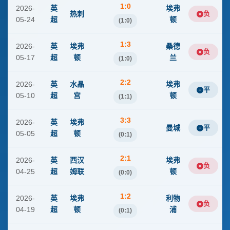
1:0
2026-
英
埃弗
热刺
负
05-24
超
顿
(1:0)
1:3
2026-
英
埃弗
桑德
负
05-17
超
顿
兰
(1:0)
2:2
2026-
英
水晶
埃弗
平
05-10
超
宫
顿
(1:1)
3:3
2026-
英
埃弗
曼城
平
05-05
超
顿
(0:1)
2:1
2026-
英
西汉
埃弗
负
04-25
超
姆联
顿
(0:0)
1:2
2026-
英
埃弗
利物
负
04-19
超
顿
浦
(0:1)