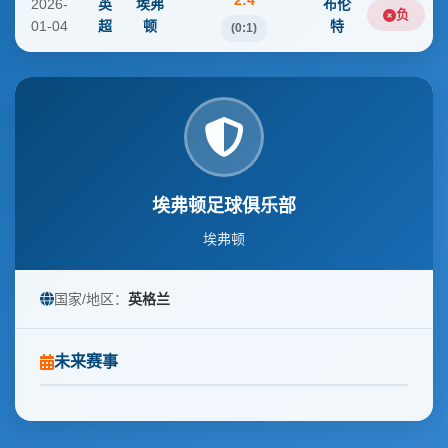
2:4
2026-
英
埃弗
布伦
负
01-04
超
顿
特
(0:1)
埃弗顿足球俱乐部
埃弗顿
国家/地区：
英格兰
未来赛事