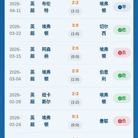
2:2
2026-
英
布伦
埃弗
平
04-11
超
特
顿
(1:1)
3:0
2026-
英
埃弗
切尔
胜
03-22
超
顿
西
(1:0)
2:0
2026-
英
阿森
埃弗
负
03-15
超
纳
顿
(0:0)
2:0
2026-
英
埃弗
伯恩
胜
03-04
超
顿
利
(1:0)
2:3
2026-
英
纽卡
埃弗
胜
02-28
超
斯尔
顿
(1:2)
0:1
2026-
英
埃弗
曼联
负
02-24
超
顿
(0:0)