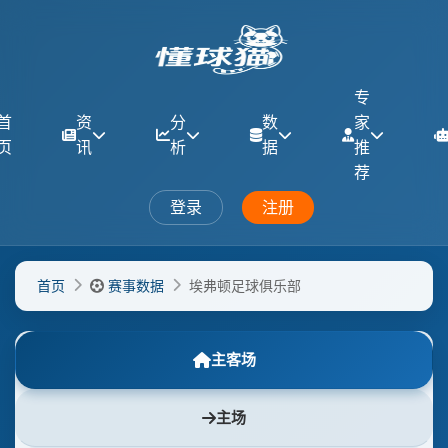
专
首
资
分
数
家
页
讯
析
据
推
荐
登录
注册
首页
赛事数据
埃弗顿足球俱乐部
主客场
主场