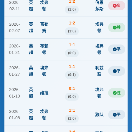
1:2
2026-
英
埃弗
伯恩
负
02-11
超
顿
茅斯
(1:0)
1:2
2026-
英
富勒
埃弗
胜
02-07
超
姆
顿
(1:0)
1:1
2026-
英
布赖
埃弗
平
01-31
超
顿
顿
(0:0)
1:1
2026-
英
埃弗
利兹
平
01-27
超
顿
联
(0:1)
0:1
2026-
英
埃弗
维拉
胜
01-19
超
顿
(0:0)
1:1
2026-
英
埃弗
狼队
平
01-08
超
顿
(1:0)