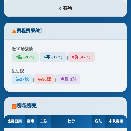
客场
赛程赛果统计
近19场战绩
5胜 (26%)
6平 (32%)
8负 (42%)
|
|
进失球
进27球
失30球
净胜-3球
|
|
赛程赛果
比赛日期
赛事
主队
比分
客队
本队赛果