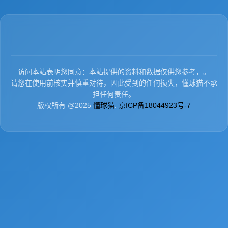
访问本站表明您同意：本站提供的资料和数据仅供您参考，。
请您在使用前核实并慎重对待，因此受到的任何损失，懂球猫不承
担任何责任。
版权所有 @2025
懂球猫
.
京ICP备18044923号-7