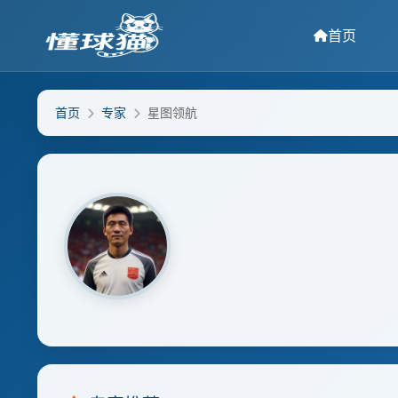
首页
首页
专家
星图领航