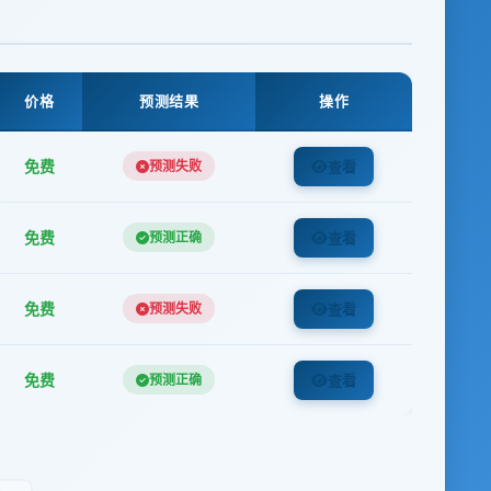
价格
预测结果
操作
免费
预测失败
查看
免费
预测正确
查看
免费
预测失败
查看
免费
预测正确
查看