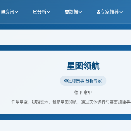
资讯
分析
数据
专家推荐
星图领航
足球赛事 分析专家
德甲 意甲
仰望星空，脚踏实地，我是星图领航，通过天体运行与赛事规律寻