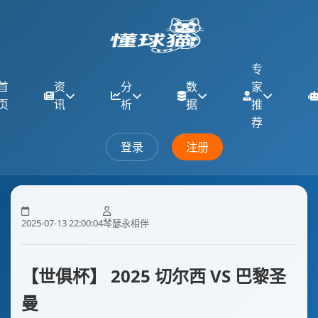
专
首
资
分
数
家
页
讯
析
据
推
荐
登录
注册
2025-07-13 22:00:04
琴瑟永相伴
【世俱杯】 2025 切尔西 VS 巴黎圣
曼