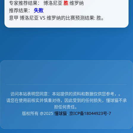
专家推荐结果： 博洛尼亚
胜
维罗纳
推荐结果：
失败
意甲 博洛尼亚 VS 维罗纳的比赛预测结果: 胜。
访问本站表明您同意：本站提供的资料和数据仅供您参考，。
请您在使用前核实并慎重对待，因此受到的任何损失，懂球猫不承
担任何责任。
版权所有 @2025
懂球猫
.
京ICP备18044923号-7